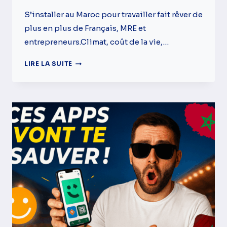
S’installer au Maroc pour travailler fait rêver de
plus en plus de Français, MRE et
entrepreneurs.Climat, coût de la vie,…
TRAVAILLER
LIRE LA SUITE
AU
MAROC
:
LA
RÉALITÉ
DE
LA
VIE
PROFESSIONNELLE
QUE
PERSONNE
NE
T’EXPLIQUE