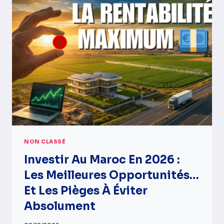
APPLICATIONS
INDISPENSABLES
POUR
RÉUSSIR
TON
SÉJOUR
AU
MAROC
(ET
ÉVITER
LES
GALÈRES)
NON CLASSÉ
Investir Au Maroc En 2026 :
Les Meilleures Opportunités…
Et Les Pièges À Éviter
Absolument