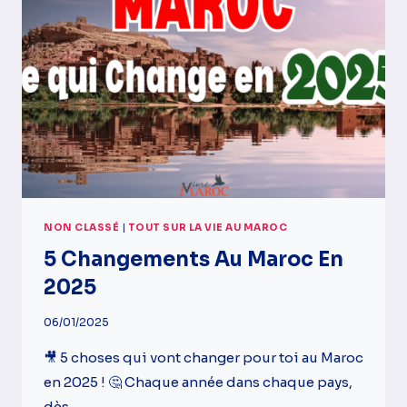
MAROC
:
LE
PARCOURS
INSPIRANT
DE
BILAL
NON CLASSÉ
|
TOUT SUR LA VIE AU MAROC
5 Changements Au Maroc En
2025
06/01/2025
🎥 5 choses qui vont changer pour toi au Maroc
en 2025 ! 🤔 Chaque année dans chaque pays,
dès…