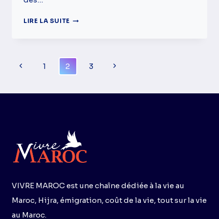
5
LIRE LA SUITE
CHANGEMENTS
AU
MAROC
EN
Navigation
Page
Page
1
2
3
2025
De
précédente
suivante
Page
VIVRE MAROC est une chaîne dédiée à la vie au
Maroc, Hijra, émigration, coût de la vie, tout sur la vie
au Maroc.