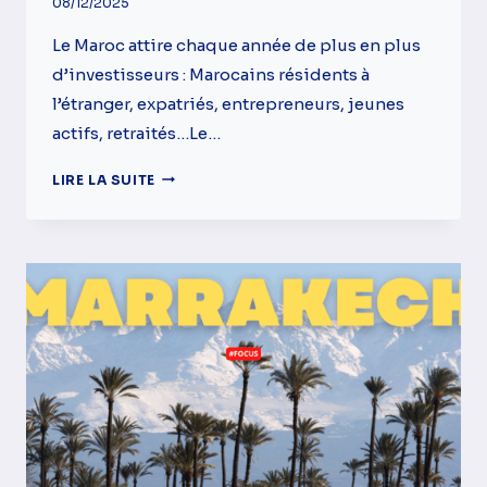
08/12/2025
Le Maroc attire chaque année de plus en plus
d’investisseurs : Marocains résidents à
l’étranger, expatriés, entrepreneurs, jeunes
actifs, retraités…Le…
INVESTIR
LIRE LA SUITE
AU
MAROC
EN
2026
:
LES
MEILLEURES
OPPORTUNITÉS…
ET
LES
PIÈGES
À
ÉVITER