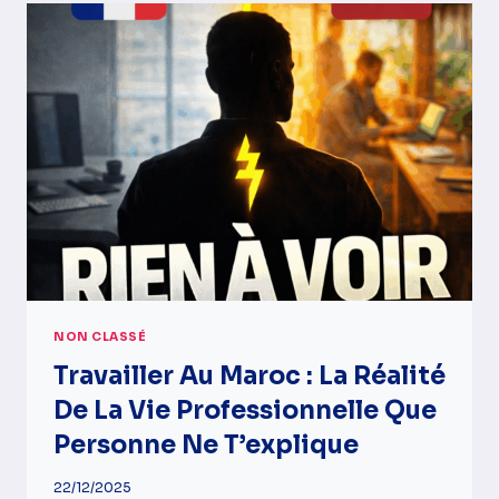
SÉNÉGAL
:
ANALYSE
D’UN
MATCH
PAS
COMME
LES
AUTRES
NON CLASSÉ
Travailler Au Maroc : La Réalité
De La Vie Professionnelle Que
Personne Ne T’explique
22/12/2025