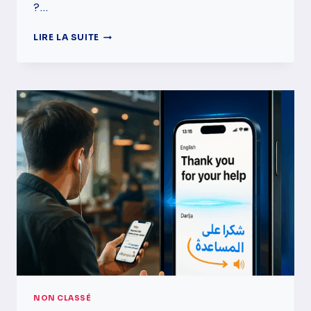
?…
LES
LIRE LA SUITE
RICHESSES
MAROCAINES
QUE
LE
MONDE
NOUS
ENVIE
🌍
NON CLASSÉ