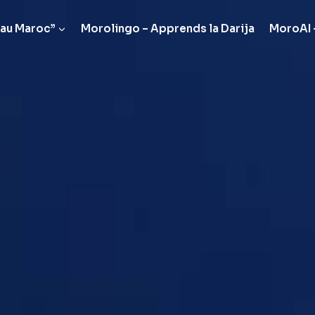
 au Maroc”
Morolingo – Apprends la Darija
MoroAI –