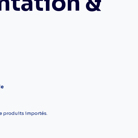
entation &
le
e produits importés.