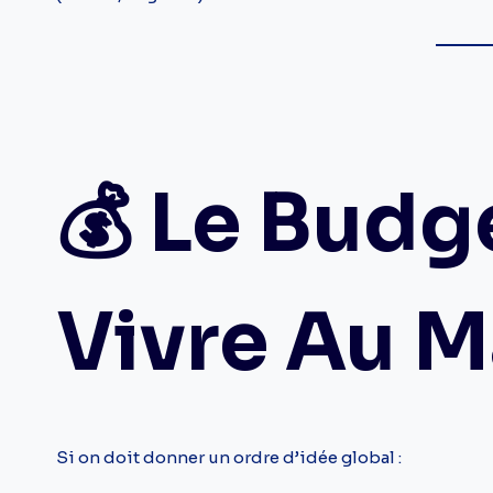
💰 Le Budg
Vivre Au 
Si on doit donner un ordre d’idée global :