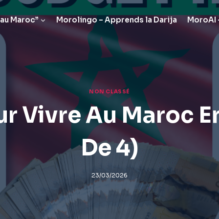
 au Maroc”
Morolingo – Apprends la Darija
MoroAI –
NON CLASSÉ
r Vivre Au Maroc En
De 4)
23/03/2026