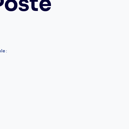
Poste
le :