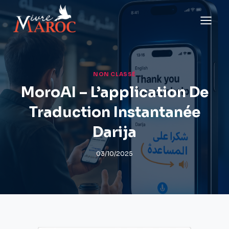
Aller
au
contenu
NON CLASSÉ
MoroAI – L’application De
Traduction Instantanée
Darija
03/10/2025