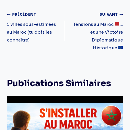
la
Navigation
PRÉCÉDENT
SUIVANT
publication :
De
5 villes sous-estimées
Tensions au Maroc
…
au Maroc (tu dois les
et une Victoire
L’article
connaître)
Diplomatique
Historique
Publications Similaires