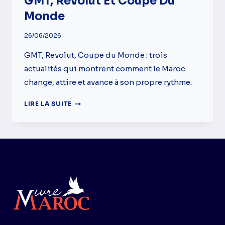
GMT, Revolut Et Coupe Du
Monde
26/06/2026
GMT, Revolut, Coupe du Monde : trois
actualités qui montrent comment le Maroc
change, attire et avance à son propre rythme.
LE
LIRE LA SUITE
MAROC
CHANGE
DE
RYTHME
:
GMT,
REVOLUT
ET
COUPE
DU
MONDE