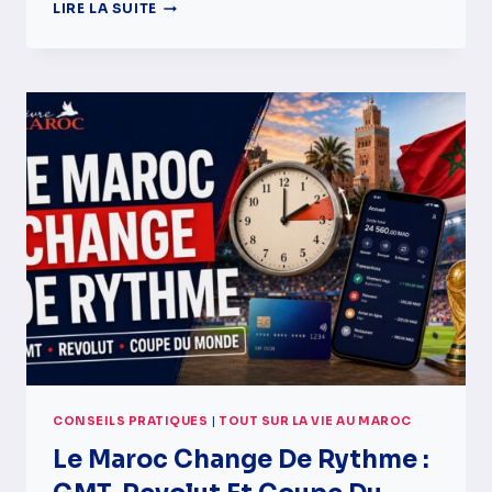
LE
LIRE LA SUITE
MAROC
AVANCE,
ALORS
POURQUOI
AUTANT
DE
JEUNES
VEULENT-
ILS
PARTIR
?
CONSEILS PRATIQUES
|
TOUT SUR LA VIE AU MAROC
Le Maroc Change De Rythme :