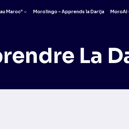
 au Maroc”
Morolingo – Apprends la Darija
MoroAI –
rendre La Da