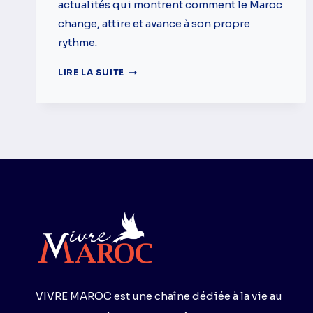
actualités qui montrent comment le Maroc
change, attire et avance à son propre
rythme.
LE
LIRE LA SUITE
MAROC
CHANGE
DE
RYTHME
:
GMT,
REVOLUT
ET
COUPE
DU
MONDE
VIVRE MAROC est une chaîne dédiée à la vie au