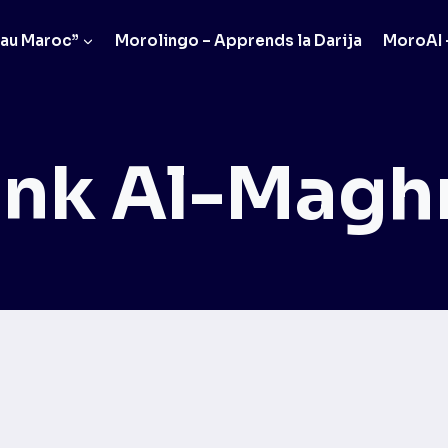
 au Maroc”
Morolingo – Apprends la Darija
MoroAI –
nk Al-Magh