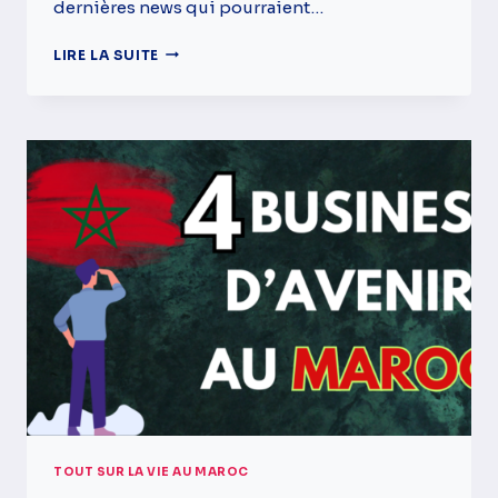
dernières news qui pourraient…
LE
LIRE LA SUITE
RETOUR
DES
MRE
AU
MAROC
/
BUSINESS
LOCATION
DE
VOITURE,
LA
LOI
CHANGE
/
RETRAITE
/
MAROC
NEWS
TOUT SUR LA VIE AU MAROC
#19