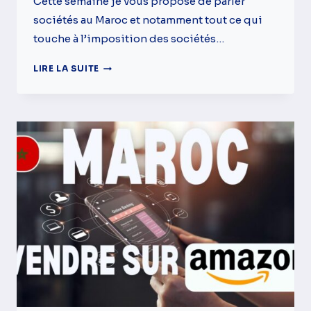
Cette semaine je vous propose de parler
sociétés au Maroc et notamment tout ce qui
touche à l’imposition des sociétés…
IMPÔTS
LIRE LA SUITE
SOCIÉTÉS
AU
MAROC
–
CE
QU’IL
FAUT
SAVOIR