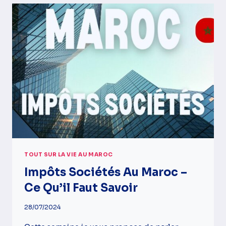
RENTABLE
AU
MAROC
?
5
IDÉES
À
PETIT
BUDGET
POUR
TE
LANCER
!
TOUT SUR LA VIE AU MAROC
Impôts Sociétés Au Maroc –
Ce Qu’il Faut Savoir
28/07/2024