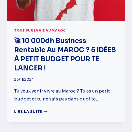
TOUT SUR LA VIE AU MAROC
🚀 10 000dh Business
Rentable Au MAROC ? 5 IDÉES
À PETIT BUDGET POUR TE
LANCER !
25/11/2024
Tu veux venir vivre au Maroc ? Tu as un petit
budget et tu ne sais pas dans quoi te…
🚀
LIRE LA SUITE
10
000DH
BUSINESS