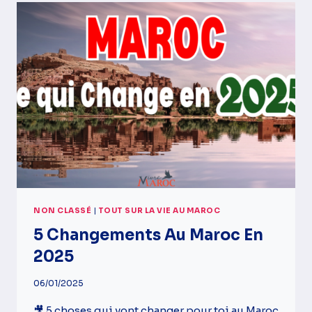
AU
MAROC
EN
2026
:
PRIX,
IMPÔTS,
SALAIRES
ET
POUVOIR
D’ACHAT
NON CLASSÉ
|
TOUT SUR LA VIE AU MAROC
5 Changements Au Maroc En
2025
06/01/2025
🎥 5 choses qui vont changer pour toi au Maroc