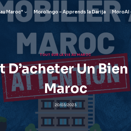
 au Maroc”
Morolingo – Apprends la Darija
MoroAI –
TOUT SUR LA VIE AU MAROC
t D’acheter Un Bien
Maroc
20/03/2023