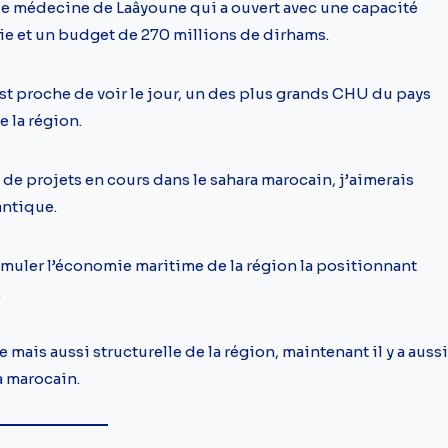
é de médecine de Laâyoune qui a ouvert avec une capacité
ie et un budget de 270 millions de dirhams.
est proche de voir le jour, un des plus grands CHU du pays
e la région.
 a de projets en cours dans le sahara marocain, j’aimerais
antique.
muler l’économie maritime de la région la positionnant
.
ais aussi structurelle de la région, maintenant il y a aussi
a marocain.