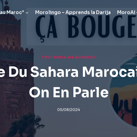
 au Maroc”
Morolingo – Apprends la Darija
MoroAI –
TOUT SUR LA VIE AU MAROC
 Du Sahara Marocain
On En Parle
05/08/2024