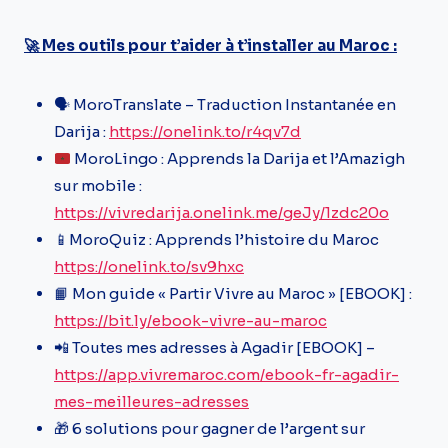
🚀 Mes outils pour t’aider à t’installer au Maroc :
🗣️ MoroTranslate – Traduction Instantanée en
Darija :
https://onelink.to/r4qv7d
MoroLingo : Apprends la Darija et l’Amazigh
sur mobile :
https://vivredarija.onelink.me/geJy/1zdc20o
📱MoroQuiz : Apprends l’histoire du Maroc
https://onelink.to/sv9hxc
📙 Mon guide « Partir Vivre au Maroc » [EBOOK] :
https://bit.ly/ebook-vivre-au-maroc
📲 Toutes mes adresses à Agadir [EBOOK] –
https://app.vivremaroc.com/ebook-fr-agadir-
mes-meilleures-adresses
🎁 6 solutions pour gagner de l’argent sur