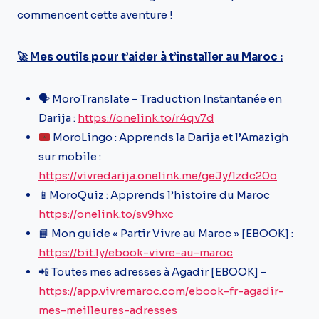
commencent cette aventure !
🚀 Mes outils pour t’aider à t’installer au Maroc :
🗣️ MoroTranslate – Traduction Instantanée en
Darija :
https://onelink.to/r4qv7d
MoroLingo : Apprends la Darija et l’Amazigh
sur mobile :
https://vivredarija.onelink.me/geJy/1zdc20o
📱MoroQuiz : Apprends l’histoire du Maroc
https://onelink.to/sv9hxc
📙 Mon guide « Partir Vivre au Maroc » [EBOOK] :
https://bit.ly/ebook-vivre-au-maroc
📲 Toutes mes adresses à Agadir [EBOOK] –
https://app.vivremaroc.com/ebook-fr-agadir-
mes-meilleures-adresses