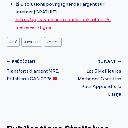
🎁 6 solutions pour gagner de l’argent sur
Internet [GRATUIT] :
https://app.vivremaroc.com/ebook-offert-6-
metier-en-ligne
Étiquettes
#
été
#
Installer
#
Maroc
de
la
Navigation
PRÉCÉDENT
SUIVANT
publication :
De
Transferts d’argent MRE,
Les 5 Meilleures
Billetterie CAN 2025
Méthodes Gratuites
L’article
Pour Apprendre la
Darija