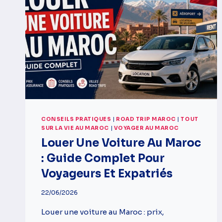
CONSEILS PRATIQUES
|
ROAD TRIP MAROC
|
TOUT
SUR LA VIE AU MAROC
|
VOYAGER AU MAROC
Louer Une Voiture Au Maroc
: Guide Complet Pour
Voyageurs Et Expatriés
22/06/2026
Louer une voiture au Maroc : prix,