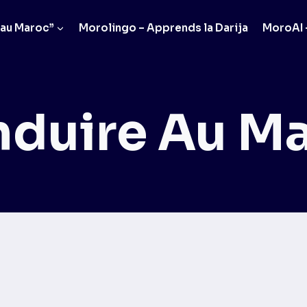
 au Maroc”
Morolingo – Apprends la Darija
MoroAI –
duire Au M