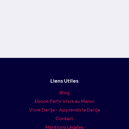
Liens Utiles
Blog
Ebook Partir Vivre au Maroc
Vivre Darija – Apprends la Darija
Contact
Mentions Légales