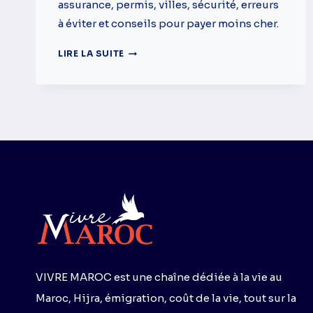
assurance, permis, villes, sécurité, erreurs
à éviter et conseils pour payer moins cher.
LOUER
LIRE LA SUITE
UNE
VOITURE
AU
MAROC
:
GUIDE
COMPLET
POUR
VOYAGEURS
ET
EXPATRIÉS
VIVRE MAROC est une chaîne dédiée à la vie au
Maroc, Hijra, émigration, coût de la vie, tout sur la