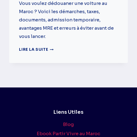
Vous voulez dédouaner une voiture au
Maroc ? Voici les démarches, taxes,
documents, admission temporaire,
avantages MRE et erreurs à éviter avant de
vous lancer.
DÉDOUANER
LIRE LA SUITE
UNE
VOITURE
AU
MAROC
:
PRIX,
TAXES,
DÉMARCHES
ET
Liens Utiles
PIÈGES
À
Blog
ÉVITER
Ebook Partir Vivre au Maroc