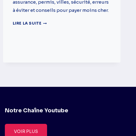
assurance, permis, villes, sécurité, erreurs
à éviter et conseils pour payer moins cher.
LOUER
LIRE LA SUITE
UNE
VOITURE
AU
MAROC
:
GUIDE
COMPLET
POUR
VOYAGEURS
ET
EXPATRIÉS
Notre Chaîne Youtube
VOIR PLUS