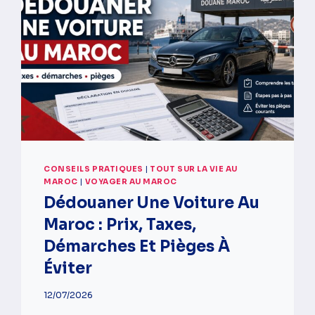
CONSEILS PRATIQUES
|
TOUT SUR LA VIE AU
MAROC
|
VOYAGER AU MAROC
Dédouaner Une Voiture Au
Maroc : Prix, Taxes,
Démarches Et Pièges À
Éviter
12/07/2026