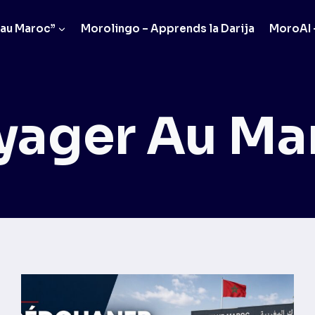
 au Maroc”
Morolingo – Apprends la Darija
MoroAI –
yager Au Ma