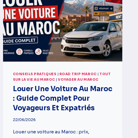
CONSEILS PRATIQUES
|
ROAD TRIP MAROC
|
TOUT
SUR LA VIE AU MAROC
|
VOYAGER AU MAROC
Louer Une Voiture Au Maroc
: Guide Complet Pour
Voyageurs Et Expatriés
22/06/2026
Louer une voiture au Maroc : prix,