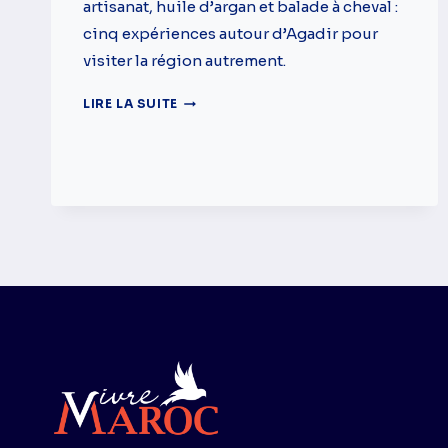
artisanat, huile d’argan et balade à cheval :
cinq expériences autour d’Agadir pour
visiter la région autrement.
5
LIRE LA SUITE
COINS
CACHÉS
AUTOUR
D’AGADIR
QUE
LES
TOURISTES
RATENT