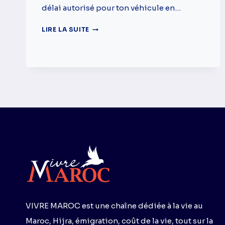
délai autorisé pour ton véhicule en…
DÉDOUANER
LIRE LA SUITE
UNE
VOITURE
AU
MAROC
EN
2025:
CE
QU’IL
FAUT
SAVOIR
VIVRE MAROC est une chaîne dédiée à la vie au
Maroc, Hijra, émigration, coût de la vie, tout sur la