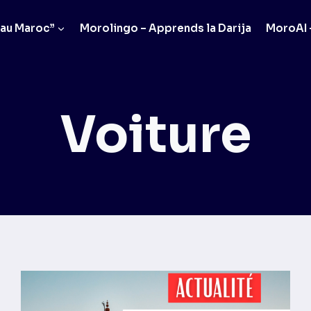
 au Maroc”
Morolingo – Apprends la Darija
MoroAI –
Voiture