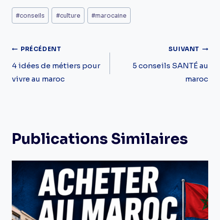
Étiquettes
#
conseils
#
culture
#
marocaine
de
la
Navigation
PRÉCÉDENT
SUIVANT
publication :
De
4 idées de métiers pour
5 conseils SANTÉ au
vivre au maroc
maroc
L’article
Publications Similaires