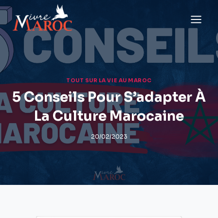
Aller
au
contenu
TOUT SUR LA VIE AU MAROC
5 Conseils Pour S’adapter À
La Culture Marocaine
20/02/2023