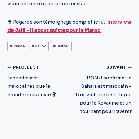
vraiment une expatriation réussie.
🎥 Regarde son témoignage complet ici 👉
Interview
de Jalil – Il a tout quitté pour le Maroc
Étiquettes
#
France
#
Maroc
#
Quitter
de
la
Navigation
PRÉCÉDENT
SUIVANT
publication :
De
Les richesses
L’ONU confirme : le
marocaines que le
Sahara est marocain –
L’article
monde nous envie 🌍
Une victoire historique
pour le Royaume et un
tournant pour l’avenir