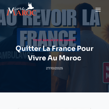
Aller
au
contenu
TOUT SUR LA VIE AU MAROC
Quitter La France Pour
Vivre Au Maroc
27/10/2025