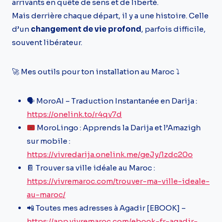
arrivants en quête de sens et de liberté.
Mais derrière chaque départ, il y a une histoire. Celle
d’un
changement de vie profond
, parfois difficile,
souvent libérateur.
🚀 Mes outils pour ton installation au Maroc ⤵️
🗣️ MoroAI – Traduction Instantanée en Darija :
https://onelink.to/r4qv7d
MoroLingo : Apprends la Darija et l’Amazigh
sur mobile :
https://vivredarija.onelink.me/geJy/1zdc20o
📔 Trouver sa ville idéale au Maroc :
https://vivremaroc.com/trouver-ma-ville-ideale-
au-maroc/
📲 Toutes mes adresses à Agadir [EBOOK] –
https://app.vivremaroc.com/ebook-fr-agadir-