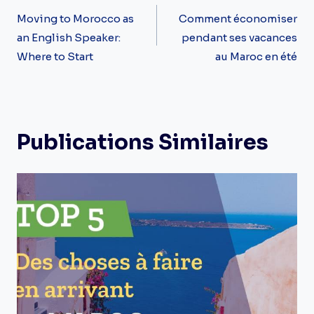
De
Moving to Morocco as
Comment économiser
an English Speaker:
pendant ses vacances
L’article
Where to Start
au Maroc en été
Publications Similaires