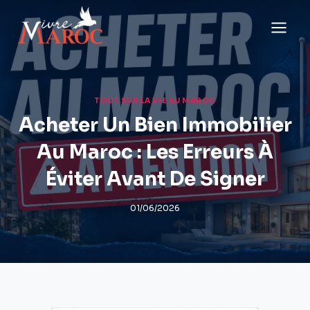
Aller
au
contenu
TOUT SUR LA VIE AU MAROC
Acheter Un Bien Immobilier
Au Maroc : Les Erreurs À
Éviter Avant De Signer
01/06/2026