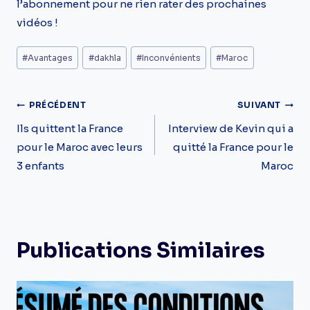
l’abonnement pour ne rien rater des prochaines
vidéos !
Étiquettes
#
Avantages
#
dakhla
#
Inconvénients
#
Maroc
de
la
Navigation
PRÉCÉDENT
SUIVANT
publication :
De
Ils quittent la France
Interview de Kevin qui a
pour le Maroc avec leurs
quitté la France pour le
L’article
3 enfants
Maroc
Publications Similaires