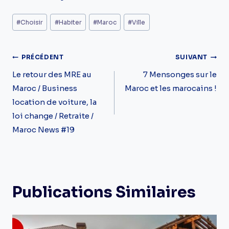
Étiquettes
#
Choisir
#
Habiter
#
Maroc
#
Ville
de
la
Navigation
PRÉCÉDENT
SUIVANT
publication :
De
Le retour des MRE au
7 Mensonges sur le
Maroc / Business
Maroc et les marocains !
L’article
location de voiture, la
loi change / Retraite /
Maroc News #19
Publications Similaires