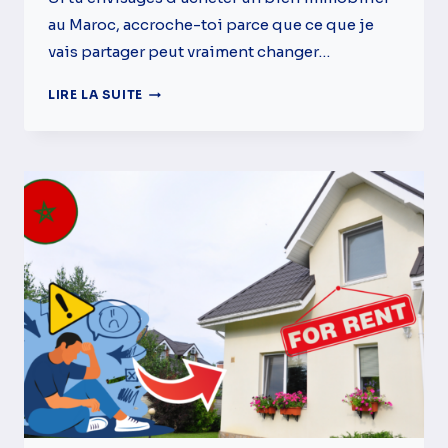
au Maroc, accroche-toi parce que ce que je
vais partager peut vraiment changer…
QUI
LIRE LA SUITE
PEUT
OBTENIR
L’AIDE
AU
LOGEMENT
?
(JUSQU’À
100
000
DH
AU
MAROC)