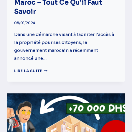
Maroc – Tout Ce Qu’il Faut
Savoir
08/01/2024
Dans une démarche visant à faciliter l’accès à
la propriété pour ses citoyens, le
gouvernement marocain a récemment
annoncé une…
AIDE
LIRE LA SUITE
AU
LOGEMENT
2024
AU
MAROC
–
TOUT
CE
QU’IL
FAUT