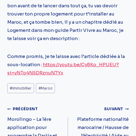
bon avant de te lancer dans tout ça, tu vas devoir
trouver ton propre logement pour t’installer au
Maroc, et ça tombe bien, il y a un chapitre dédié au
Logement dans mon guide Partir Vivre au Maroc, je
te laisse voir ça en description :
Comme promis, je te laisse avec l’article dédiée à la
sous-location :
https://youtu.be/Cy8Ko_HPUEU?
si=vNTo4N5DRznuN7Yx
Étiquettes
#
Immobilier
#
Maroc
de
la
Navigation
PRÉCÉDENT
SUIVANT
publication :
De
Morolingo – La 1ère
Plateforme nationalité
application pour
marocaine / Hausse de
L’article
apprendre la Darija et
l’électricité / Aide au