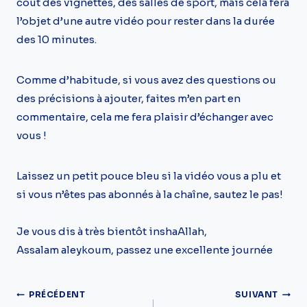
coût des vignettes, des salles de sport, mais cela fera
l’objet d’une autre vidéo pour rester dans la durée
des 10 minutes.
Comme d’habitude, si vous avez des questions ou
des précisions à ajouter, faites m’en part en
commentaire, cela me fera plaisir d’échanger avec
vous !
Laissez un petit pouce bleu si la vidéo vous a plu et
si vous n’êtes pas abonnés à la chaîne, sautez le pas!
Je vous dis à très bientôt inshaAllah,
Assalam aleykoum, passez une excellente journée
Navigation
PRÉCÉDENT
SUIVANT