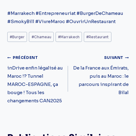
#Marrakech #Entrepreneuriat #BurgerDeChameau
#SmokyBill #VivreMaroc #OuvrirUnRestaurant
Étiquettes
#
Burger
#
Chameau
#
Marrakech
#
Restaurant
de
la
Navigation
PRÉCÉDENT
SUIVANT
publication :
De
inDrive enfin légalisé au
De la France aux Émirats,
Maroc !? Tunnel
puis au Maroc : le
L’article
MAROC-ESPAGNE, ça
parcours inspirant de
bouge ! Tous les
Bilal
changements CAN2025