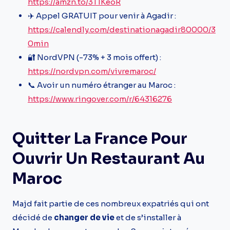
https://amzn.to/3T1KeoR
✈️ Appel GRATUIT pour venir à Agadir :
https://calendly.com/destinationagadir80000/3
0min
🔐 NordVPN (-73% + 3 mois offert) :
https://nordvpn.com/vivremaroc/
📞 Avoir un numéro étranger au Maroc :
https://www.ringover.com/r/64316276
Quitter La France Pour
Ouvrir Un Restaurant Au
Maroc
Majd fait partie de ces nombreux expatriés qui ont
décidé de
changer de vie
et de s’installer à