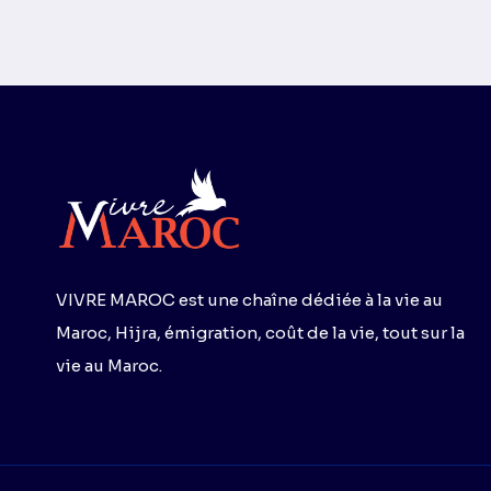
ÉVITER
précédente
sui
ET
De
ASTUCES
Page
VIVRE MAROC est une chaîne dédiée à la vie au
Maroc, Hijra, émigration, coût de la vie, tout sur la
vie au Maroc.