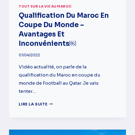
TOUT SUR LA VIE AU MAROC
Qualification Du Maroc En
Coupe Du Monde –
Avantages Et
Inconvénients￼
01/04/2022
Vidéo actualité, on parle de la
qualification du Maroc en coupe du
monde de Football au Qatar. Je vais
tenter…
QUALIFICATION
LIRE LA SUITE
DU
MAROC
EN
COUPE
DU