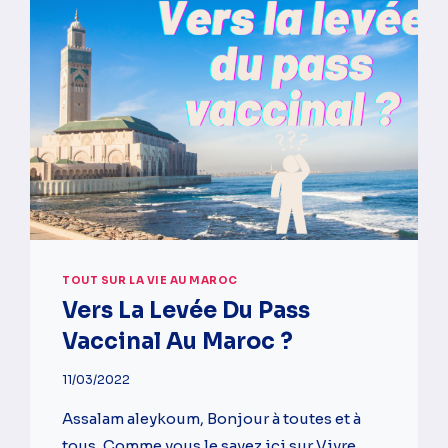
MONDE
–
AVANTAGES
ET
INCONVÉNIENTS
￼
TOUT SUR LA VIE AU MAROC
Vers La Levée Du Pass
Vaccinal Au Maroc ?
11/03/2022
Assalam aleykoum, Bonjour à toutes et à
tous, Comme vous le savez ici sur Vivre