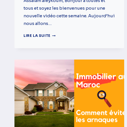
Assalam aleykoum, Bonjour à toutes et
tous et soyez les bienvenues pour une
nouvelle vidéo cette semaine. Aujourd’hui
nous allons…
5
LIRE LA SUITE
CONSEILS
–
RÉUSSIR
L’INSTALLATION
DES
ENFANTS
AU
MAROC