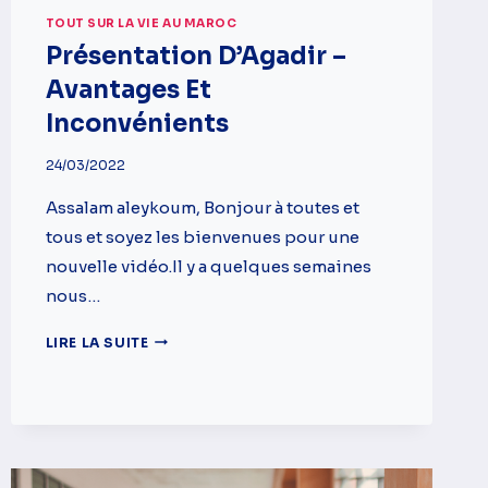
TOUT SUR LA VIE AU MAROC
Présentation D’Agadir –
Avantages Et
Inconvénients
24/03/2022
Assalam aleykoum, Bonjour à toutes et
tous et soyez les bienvenues pour une
nouvelle vidéo.Il y a quelques semaines
nous…
PRÉSENTATION
LIRE LA SUITE
D’AGADIR
–
AVANTAGES
ET
INCONVÉNIENTS