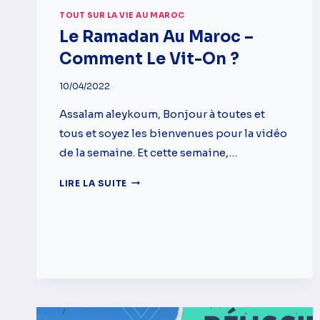
TOUT SUR LA VIE AU MAROC
Le Ramadan Au Maroc –
Comment Le Vit-On ?
10/04/2022
Assalam aleykoum, Bonjour à toutes et
tous et soyez les bienvenues pour la vidéo
de la semaine. Et cette semaine,…
LE
LIRE LA SUITE
RAMADAN
AU
MAROC
–
COMMENT
LE
VIT-
ON
?