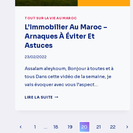
TOUT SUR LA VIE AU MAROC
L’Immobilier Au Maroc –
Arnaques À Éviter Et
Astuces
23/02/2022
Assalam aleykoum, Bonjour à toutes et à
tous Dans cette vidéo de la semaine, je
vais évoquer avec vous l’aspect…
L’IMMOBILIER
LIRE LA SUITE
AU
MAROC
–
ARNAQUES
Navigation
Page
Pag
1
…
18
19
20
21
22
À