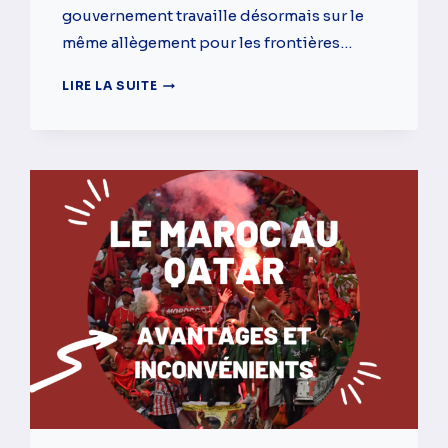
gouvernement travaille désormais sur le
même allègement pour les frontières…
VERS
LIRE LA SUITE
UN
ALLÈGEMENT
DES
CONDITIONS
D’ENTRÉE
AU
MAROC