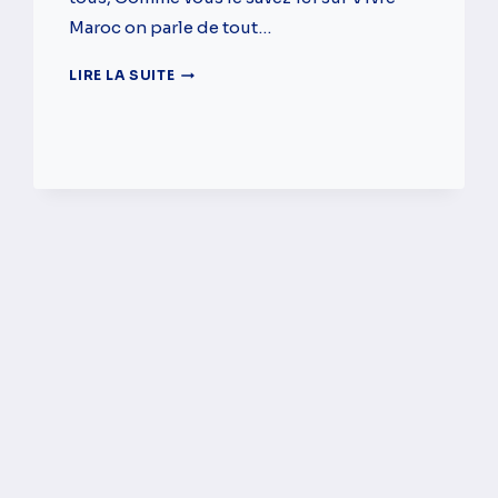
Maroc on parle de tout…
VERS
LIRE LA SUITE
LA
LEVÉE
DU
PASS
VACCINAL
AU
MAROC
?