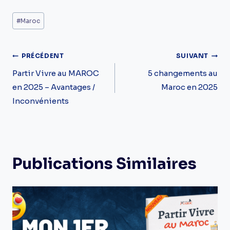
Étiquettes
#
Maroc
de
la
Navigation
PRÉCÉDENT
SUIVANT
publication :
De
Partir Vivre au MAROC
5 changements au
en 2025 – Avantages /
Maroc en 2025
L’article
Inconvénients
Publications Similaires