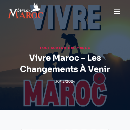
Aller
au
contenu
TOUT SUR LA VIE AU MAROC
Vivre Maroc – Les
Changements À Venir
30/12/2024