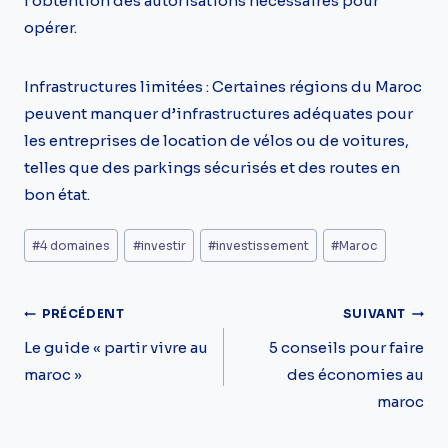
l’obtention des autorisations nécessaires pour
opérer.
Infrastructures limitées : Certaines régions du Maroc
peuvent manquer d’infrastructures adéquates pour
les entreprises de location de vélos ou de voitures,
telles que des parkings sécurisés et des routes en
bon état.
Étiquettes
#
4 domaines
#
investir
#
investissement
#
Maroc
de
la
Navigation
PRÉCÉDENT
SUIVANT
publication :
De
Le guide « partir vivre au
5 conseils pour faire
maroc »
des économies au
L’article
maroc