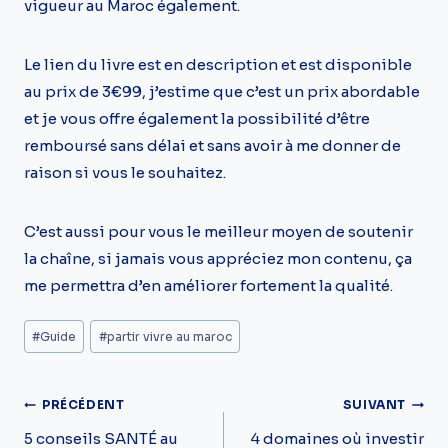
vigueur au Maroc également.
Le lien du livre est en description et est disponible
au prix de 3€99, j’estime que c’est un prix abordable
et je vous offre également la possibilité d’être
remboursé sans délai et sans avoir à me donner de
raison si vous le souhaitez.
C’est aussi pour vous le meilleur moyen de soutenir
la chaîne, si jamais vous appréciez mon contenu, ça
me permettra d’en améliorer fortement la qualité.
Étiquettes
#
Guide
#
partir vivre au maroc
de
la
Navigation
PRÉCÉDENT
SUIVANT
publication :
De
5 conseils SANTÉ au
4 domaines où investir