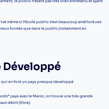
ement, le public n’étant pas très bien entretenu et ayant
 privé même si l’école public s’est beaucoup amélioré ces
mieux formés que dans le public (notamment en
 Développé
 qui en font un pays presque développé
ds” pays avec le Maroc, on trouve une très grande
aut débit (fibre).