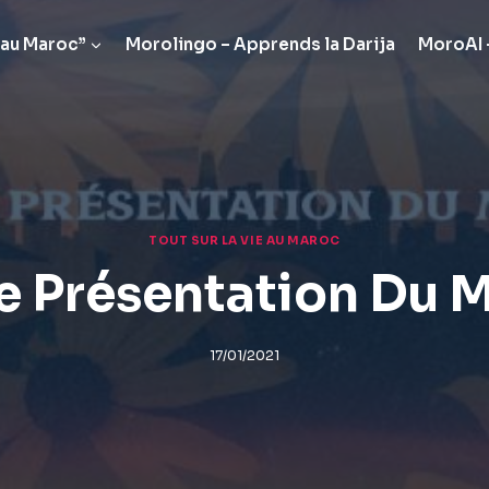
 au Maroc”
Morolingo – Apprends la Darija
MoroAI –
TOUT SUR LA VIE AU MAROC
e Présentation Du 
17/01/2021