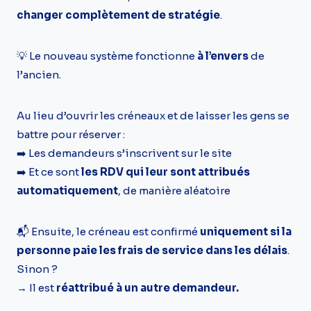
changer complètement de stratégie
.
💡 Le nouveau système fonctionne
à l’envers
de
l’ancien.
Au lieu d’ouvrir les créneaux et de laisser les gens se
battre pour réserver :
➡️ Les demandeurs s’inscrivent sur le site
➡️ Et ce sont
les RDV qui leur sont attribués
automatiquement
, de manière aléatoire
📬 Ensuite, le créneau est confirmé
uniquement si la
personne paie les frais de service dans les délais
.
Sinon ?
→ Il est
réattribué à un autre demandeur.