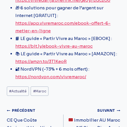
https://vivredarija.onelink.me/geJy/1zdc20o
🎁 6 solutions pour gagner de l’argent sur
Internet [GRATUIT] :
https://app.vivremaroc.com/ebook-offert-6-
metier-en-ligne
📙 LE guide « Partir Vivre au Maroc » [EBOOK] :
https://bit.ly/ebook-vivre-au-maroc
📚 LE guide « Partir Vivre au Maroc » [AMAZON] :
https://amzn.to/3T1KeoR
🔐 NordVPN (-73% + 6 mois offert) :
https://nordvpn.com/vivremaroc/
Étiquettes
#
Actualité
#
Maroc
de
la
Navigation
PRÉCÉDENT
SUIVANT
publication :
De
CE Que Coûte
Immobilier AU Maroc