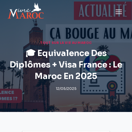
Aller
au
contenu
TOUT SUR LA VIE AU MAROC
🎓 Equivalence Des
Diplômes + Visa France : Le
Maroc En 2025
12/05/2025