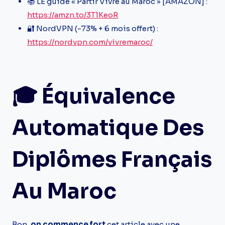
📚 LE guide « Partir Vivre au Maroc » [AMAZON] :
https://amzn.to/3T1KeoR
🔐 NordVPN (-73% + 6 mois offert) :
https://nordvpn.com/vivremaroc/
🎓
Équivalence
Automatique Des
Diplômes Français
Au Maroc
Bon,
on commence fort
cet article avec une