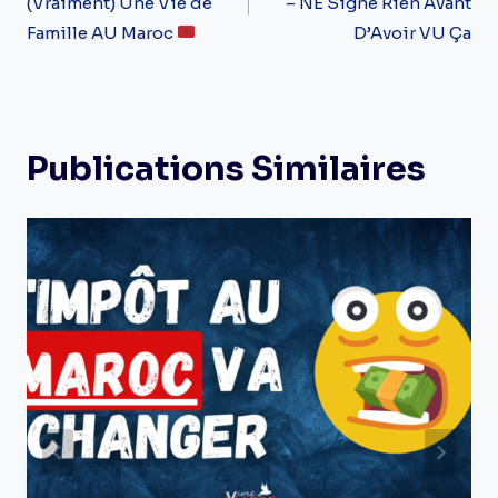
(Vraiment) Une Vie de
– NE Signe Rien Avant
L’article
Famille AU Maroc
D’Avoir VU Ça
Publications Similaires