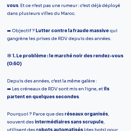
vous
. Et ce n’est pas une rumeur : c’est déjà déployé
dans plusieurs villes du Maroc.
➡️ Objectif ?
Lutter contre la fraude massive
qui
gangrène les prises de RDV depuis des années.
🕸️
1. Le problème : le marché noir des rendez-vous
(0:50)
Depuis des années, c’est la même galère :
➡️ Les créneaux de RDV sont mis en ligne, et
ils
partent en quelques secondes
.
Pourquoi ? Parce que des
réseaux organisés
,
souvent des
intermédiaires sans scrupule
,
utilisent des
robots automatisés
(des bots) pour